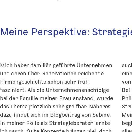
Meine Perspektive: Strategie
Mich haben familiär geführte Unternehmen
auch Vertrauen, emotionale Klarheit und
und deren über Generationen reichende
einen gemeinsamen Blick in die Zukunft –
Firmengeschichte schon sehr früh
von 
fasziniert. Als die Unternehmensnachfolge
Bei
bei der Familie meiner Frau anstand, wurde
Phi
das Thema plötzlich sehr greifbar. Näheres
Str
dazu findet sich im Blogbeitrag von Sabine.
Mei
In meiner Rolle als Strategieberater lernte
beg
ich rasch: Gute Konzepte bringen viel, doch
all