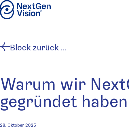
Skip to content
Beitragsnavigation
Previous post:
Block zurück ...
Warum wir NextG
gegründet haben
28. Oktober 2025