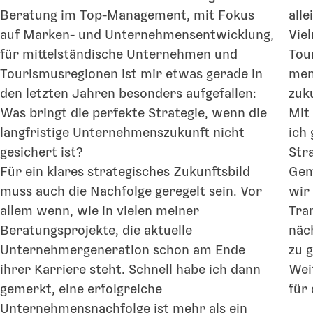
Beratung im Top-Management, mit Fokus
all
auf Marken- und Unternehmensentwicklung,
Vie
für mittelständische Unternehmen und
Tou
Tourismusregionen ist mir etwas gerade in
men
den letzten Jahren besonders aufgefallen:
zuk
Was bringt die perfekte Strategie, wenn die
Mit
langfristige Unternehmenszukunft nicht
ich 
gesichert ist?
Str
Für ein klares strategisches Zukunftsbild
Gem
muss auch die Nachfolge geregelt sein. Vor
wir
allem wenn, wie in vielen meiner
Tra
Beratungsprojekte, die aktuelle
näc
Unternehmergeneration schon am Ende
zu g
ihrer Karriere steht. Schnell habe ich dann
Weit
gemerkt, eine erfolgreiche
für
Unternehmensnachfolge ist mehr als ein