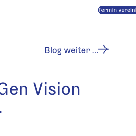
Termin verein
Next post:
Blog weiter ...
en Vision
.